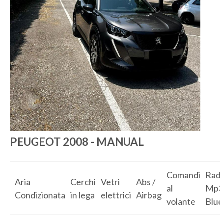
PEUGEOT 2008 - MANUAL
Comandi
Rad
Aria
Cerchi
Vetri
Abs /
al
Mp3
Condizionata
in lega
elettrici
Airbag
volante
Blu