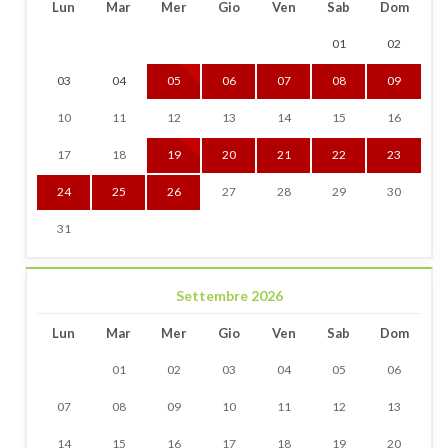
Lun
Mar
Mer
Gio
Ven
Sab
Dom
01
02
03
04
05
06
07
08
09
10
11
12
13
14
15
16
17
18
19
20
21
22
23
24
25
26
27
28
29
30
31
Settembre 2026
Lun
Mar
Mer
Gio
Ven
Sab
Dom
01
02
03
04
05
06
07
08
09
10
11
12
13
14
15
16
17
18
19
20