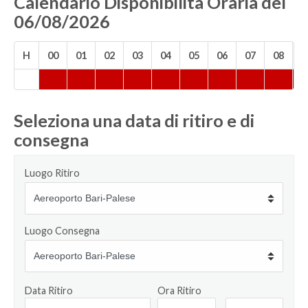
Calendario Disponibilità Oraria del
06/08/2026
H
00
01
02
03
04
05
06
07
08
0
Seleziona una data di ritiro e di
consegna
Luogo Ritiro
Luogo Consegna
Data Ritiro
Ora Ritiro